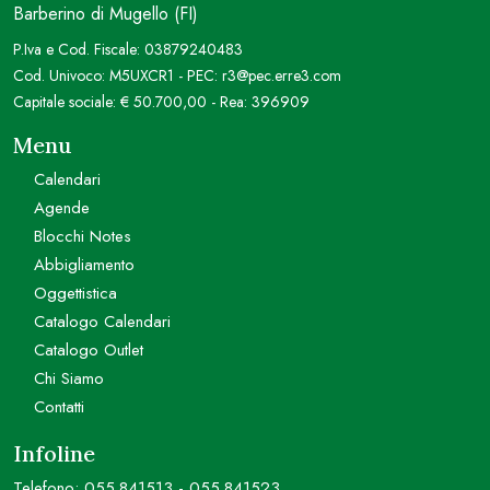
Barberino di Mugello (FI)
P.Iva e Cod. Fiscale: 03879240483
Cod. Univoco: M5UXCR1 - PEC: r3@pec.erre3.com
Capitale sociale: € 50.700,00 - Rea: 396909
Menu
Calendari
Agende
Blocchi Notes
Abbigliamento
Oggettistica
Catalogo Calendari
Catalogo Outlet
Chi Siamo
Contatti
Infoline
Telefono:
055.841513
-
055.841523