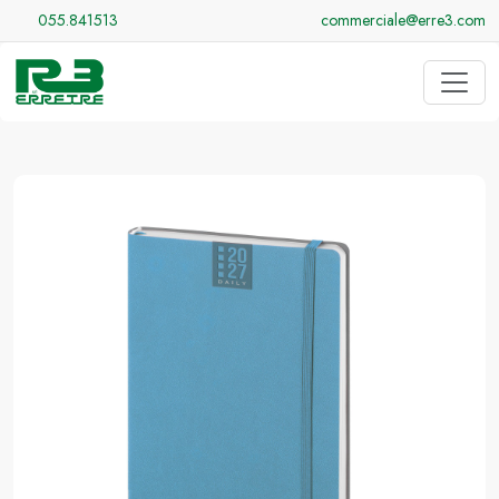
055.841513
commerciale@erre3.com