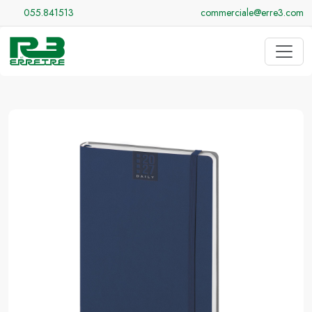
055.841513
commerciale@erre3.com