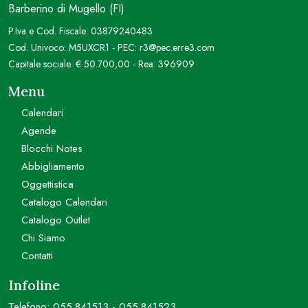
Barberino di Mugello (FI)
P.Iva e Cod. Fiscale: 03879240483
Cod. Univoco: M5UXCR1 - PEC: r3@pec.erre3.com
Capitale sociale: € 50.700,00 - Rea: 396909
Menu
Calendari
Agende
Blocchi Notes
Abbigliamento
Oggettistica
Catalogo Calendari
Catalogo Outlet
Chi Siamo
Contatti
Infoline
Telefono:
055.841513
-
055.841523