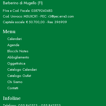
Barberino di Mugello (FI)
P.Iva e Cod. Fiscale: 03879240483
Cod. Univoco: M5UXCR1 - PEC: r3@pec.erre3.com
Capitale sociale: € 50.700,00 - Rea: 396909
Menu
Calendari
Agende
Blocchi Notes
Abbigliamento
Oggettistica
Catalogo Calendari
Catalogo Outlet
Chi Siamo
Contatti
Infoline
Telefono:
055.841513
-
055.841523