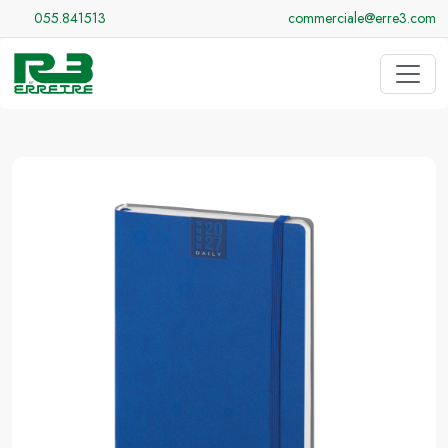
055.841513
commerciale@erre3.com