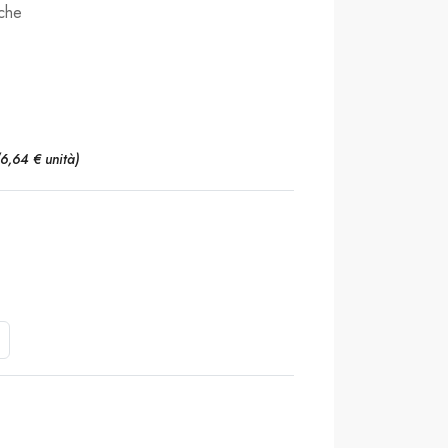
nche
(6,64 € unità)