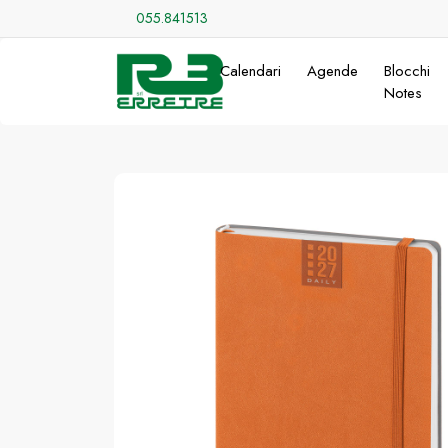
055.841513
Calendari
Agende
Blocchi
Notes