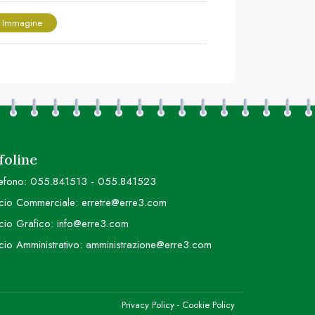
 Immagine
foline
efono:
055.841513
-
055.841523
icio Commerciale:
erretre@erre3.com
icio Grafico:
info@erre3.com
icio Amministrativo:
amministrazione@erre3.com
Privacy Policy
-
Cookie Policy