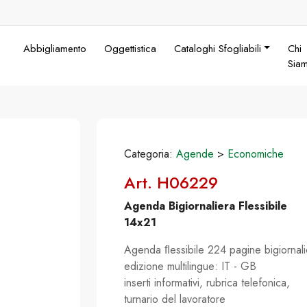
Abbigliamento
Oggettistica
Cataloghi Sfogliabili
Chi
Sia
Categoria:
Agende
>
Economiche
Art. H06229
Agenda Bigiornaliera Flessibile
14x21
Agenda ﬂessibile 224 pagine bigiornali
edizione multilingue: IT - GB
inserti informativi, rubrica telefonica,
turnario del lavoratore