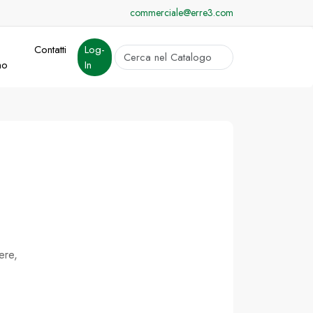
commerciale@erre3.com
Contatti
Log-
cerca
mo
In
Invia
ere,