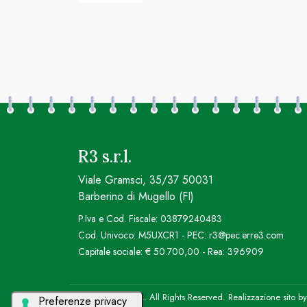
R3 s.r.l.
Viale Gramsci, 35/37 50031
Barberino di Mugello (FI)
P.Iva e Cod. Fiscale: 03879240483
Cod. Univoco: M5UXCR1 - PEC: r3@pec.erre3.com
Capitale sociale: € 50.700,00 - Rea: 396909
© 2026 R3 S.R.L. All Rights Reserved. Realizzazione sito b