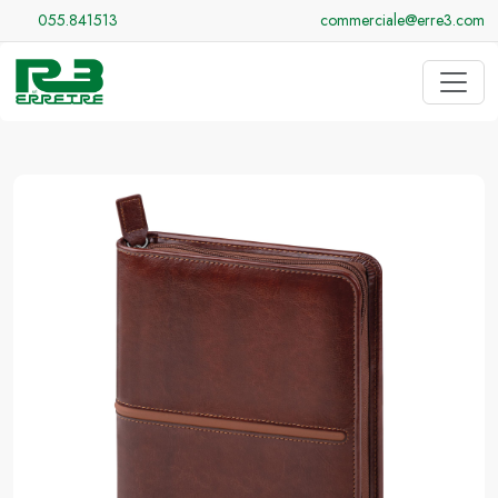
055.841513
commerciale@erre3.com