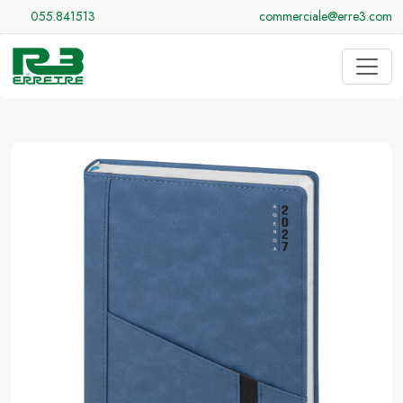
055.841513
commerciale@erre3.com