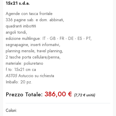
15x21 s.d.a.
Agende con tasca frontale
336 pagine sab. e dom. abbinati,
quadranti imbottiti
angoli tondi,
edizione multilingue: IT - GB - FR - DE - ES - PT,
segnapagine, inserti informativi,
planning mensile, travel planning,
2 tasche porta cellulare/penna,
materiale: poliuretano
f.to: 15x21 cm ca
AST05
Astuccio su richiesta
Imballo: 20 pz.
386,00 €
Prezzo Totale:
(7,72 € unità)
Colori: