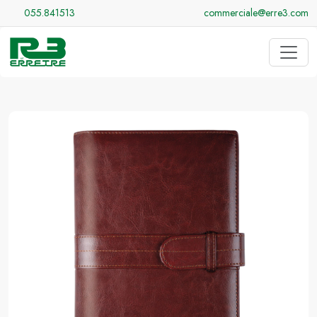
055.841513
commerciale@erre3.com