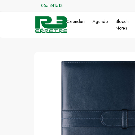
055.841513
Calendari
Agende
Blocchi
Notes