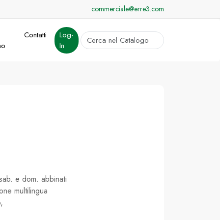
commerciale@erre3.com
Contatti
Log-
cerca
mo
In
Invia
 sab. e dom. abbinati
one multilingua
,