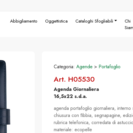
Abbigliamento
Oggettistica
Cataloghi Sfogliabili
Chi
Sia
Categoria:
Agende
>
Portafoglio
Art. H05530
Agenda Giornaliera
16,5x22 s.d.a.
agenda portafoglio giornaliera, interno
chiusura con ﬁbbia, segnapagine, edizi
rubrica telefonica, corredata di astuccio
materiale: ecopelle