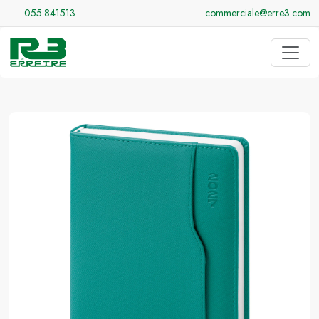
055.841513
commerciale@erre3.com