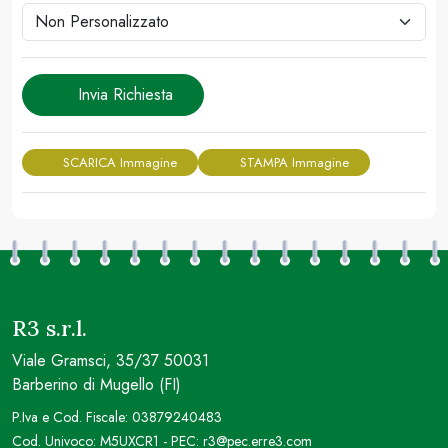
Invia Richiesta
SCARICA Immagine
STAMPA Immagine
R3 s.r.l.
Viale Gramsci, 35/37 50031
Barberino di Mugello (FI)
P.Iva e Cod. Fiscale: 03879240483
Cod. Univoco: M5UXCR1 - PEC: r3@pec.erre3.com