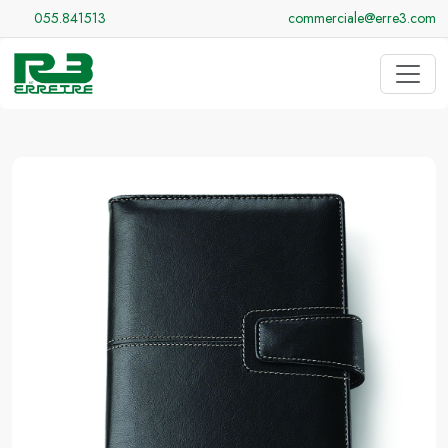
055.841513
commerciale@erre3.com