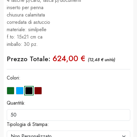
4 tasche p/card, tasca p/documenti
inserto per penna
chiusura calamitata
corredata di astuccio
materiale: similpelle
f.to: 15x21 cm ca
imballo: 30 pz.
624,00 €
Prezzo Totale:
(12,48 € unità)
Colori:
Quantità:
Tipologia di Stampa: