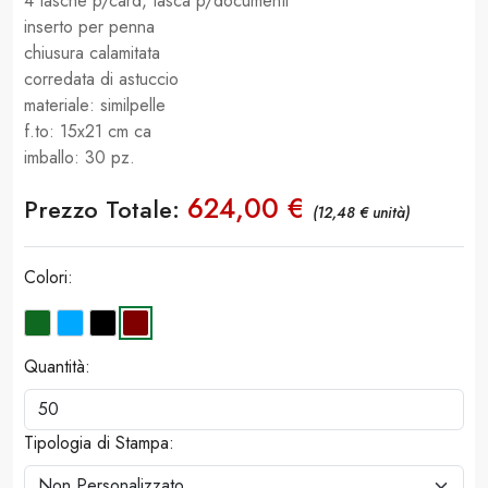
4 tasche p/card, tasca p/documenti
inserto per penna
chiusura calamitata
corredata di astuccio
materiale: similpelle
f.to: 15x21 cm ca
imballo: 30 pz.
624,00 €
Prezzo Totale:
(12,48 € unità)
Colori:
Quantità:
Tipologia di Stampa: