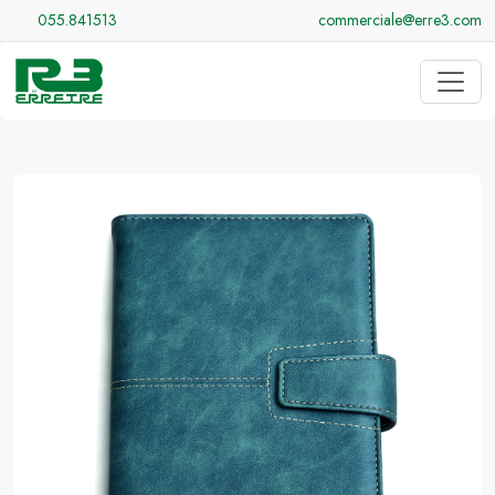
055.841513
commerciale@erre3.com