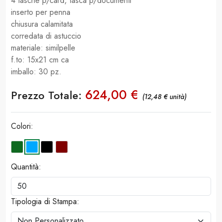
4 tasche p/card, tasca p/documenti
inserto per penna
chiusura calamitata
corredata di astuccio
materiale: similpelle
f.to: 15x21 cm ca
imballo: 30 pz.
624,00 €
Prezzo Totale:
(12,48 € unità)
Colori:
Quantità:
Tipologia di Stampa: