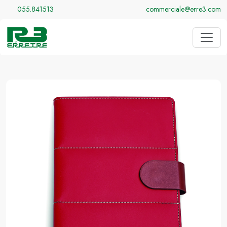
055.841513
commerciale@erre3.com