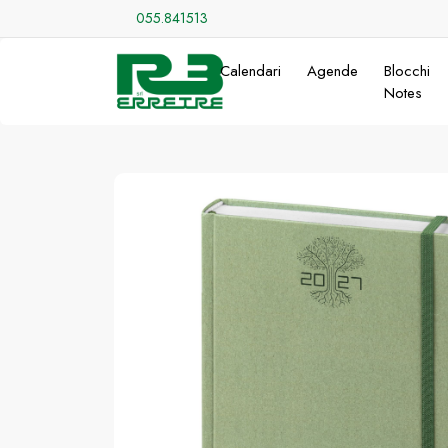
055.841513
Calendari
Agende
Blocchi
Notes