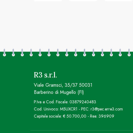
R3 s.r.l.
Viale Gramsci, 35/37 50031
Barberino di Mugello (FI)
P.Iva e Cod. Fiscale: 03879240483
Cod. Univoco: M5UXCR1 - PEC: r3@pec.erre3.com
Capitale sociale: € 50.700,00 - Rea: 396909