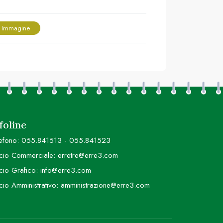
 Immagine
foline
efono:
055.841513
-
055.841523
icio Commerciale:
erretre@erre3.com
icio Grafico:
info@erre3.com
icio Amministrativo:
amministrazione@erre3.com