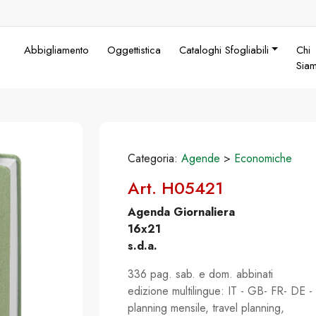
Abbigliamento
Oggettistica
Cataloghi Sfogliabili
Chi
Sia
Categoria:
Agende
>
Economiche
Art. H05421
Agenda Giornaliera
16x21
s.d.a.
336 pag. sab. e dom. abbinati
edizione multilingue: IT - GB- FR- DE -
planning mensile, travel planning,