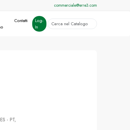
commerciale@erre3.com
Contatti
Log-
cerca
mo
In
Invia
 ES - PT,