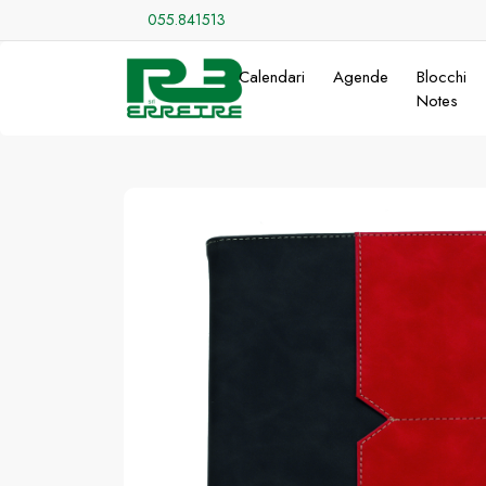
055.841513
Calendari
Agende
Blocchi
Notes