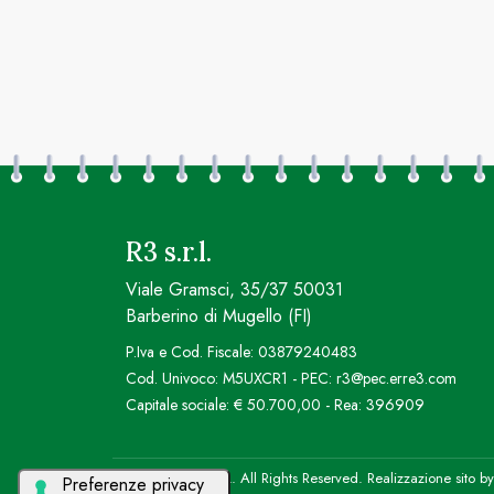
R3 s.r.l.
Viale Gramsci, 35/37 50031
Barberino di Mugello (FI)
P.Iva e Cod. Fiscale: 03879240483
Cod. Univoco: M5UXCR1 - PEC: r3@pec.erre3.com
Capitale sociale: € 50.700,00 - Rea: 396909
© 2026 R3 S.R.L. All Rights Reserved. Realizzazione sito b