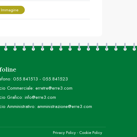
 Immagine
foline
efono:
055.841513
-
055.841523
icio Commerciale:
erretre@erre3.com
icio Grafico:
info@erre3.com
icio Amministrativo:
amministrazione@erre3.com
Privacy Policy
-
Cookie Policy