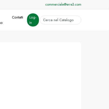
commerciale@erre3.com
Contatti
Log-
cerca
mo
In
Invia