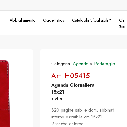
Abbigliamento
Oggettistica
Cataloghi Sfogliabili
Chi
Sia
Categoria:
Agende
>
Portafoglio
Art. H05415
Agenda Giornaliera
15x21
s.d.a.
320 pagine sab. e dom. abbinati
interno estraibile cm 15x21
2 tasche esterne