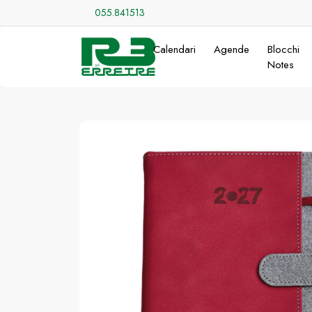
055.841513
Calendari
Agende
Blocchi
Notes