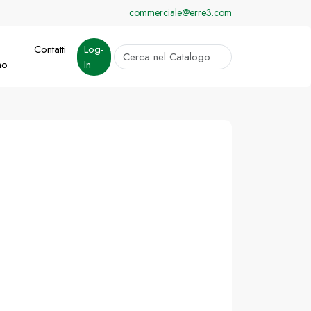
commerciale@erre3.com
Contatti
Log-
cerca
mo
In
Invia