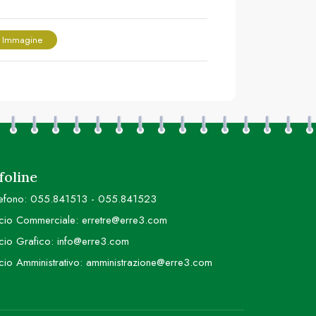
 Immagine
foline
efono:
055.841513
-
055.841523
icio Commerciale:
erretre@erre3.com
icio Grafico:
info@erre3.com
icio Amministrativo:
amministrazione@erre3.com