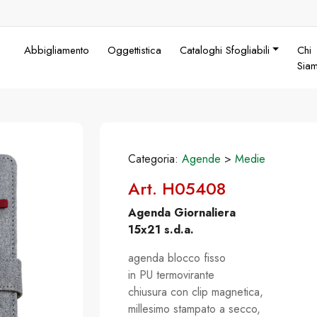
Abbigliamento
Oggettistica
Cataloghi Sfogliabili
Chi
Sia
Categoria:
Agende
>
Medie
Art. H05408
Agenda Giornaliera
15x21 s.d.a.
agenda blocco fisso
in PU termovirante
chiusura con clip magnetica,
millesimo stampato a secco,