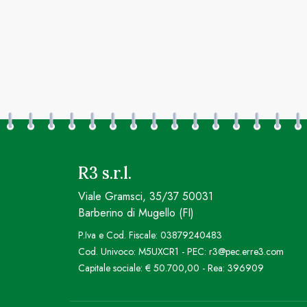
R3 s.r.l.
Viale Gramsci, 35/37 50031
Barberino di Mugello (FI)
P.Iva e Cod. Fiscale: 03879240483
Cod. Univoco: M5UXCR1 - PEC: r3@pec.erre3.com
Capitale sociale: € 50.700,00 - Rea: 396909