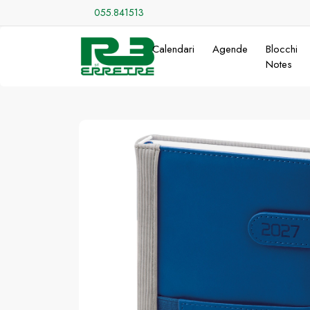
055.841513
Calendari
Agende
Blocchi
Notes