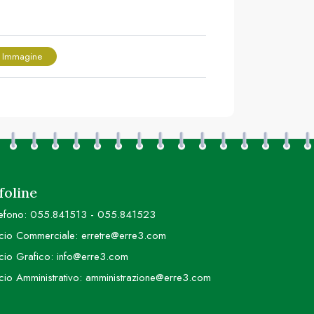
 Immagine
foline
efono:
055.841513
-
055.841523
icio Commerciale:
erretre@erre3.com
icio Grafico:
info@erre3.com
icio Amministrativo:
amministrazione@erre3.com