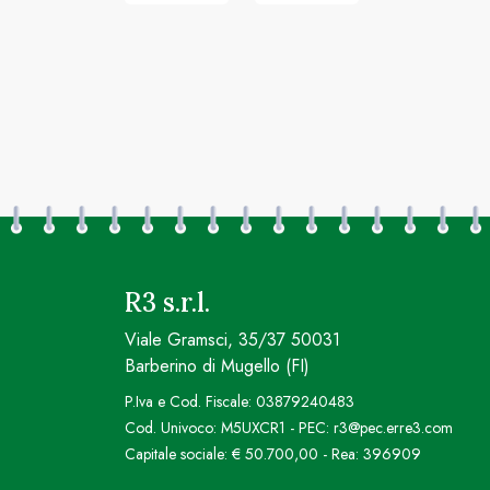
R3 s.r.l.
Viale Gramsci, 35/37 50031
Barberino di Mugello (FI)
P.Iva e Cod. Fiscale: 03879240483
Cod. Univoco: M5UXCR1 - PEC: r3@pec.erre3.com
Capitale sociale: € 50.700,00 - Rea: 396909