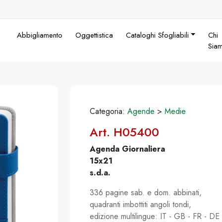
Abbigliamento
Oggettistica
Cataloghi Sfogliabili
Chi
Sia
Categoria:
Agende
>
Medie
Art. H05400
Agenda Giornaliera
15x21
s.d.a.
336 pagine sab. e dom. abbinati,
quadranti imbottiti angoli tondi,
edizione multilingue: IT - GB - FR - DE