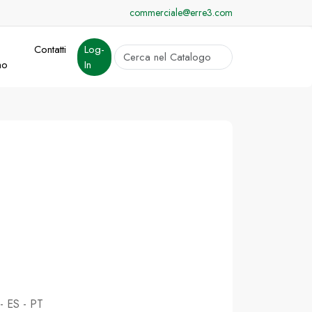
commerciale@erre3.com
Contatti
Log-
cerca
mo
In
Invia
 - ES - PT