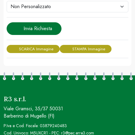
Invia Richiesta
SCARICA Immagine
STAMPA Immagine
R3 s.r.l.
Viale Gramsci, 35/37 50031
Barberino di Mugello (FI)
P.Iva e Cod. Fiscale: 03879240483
Cod. Univoco: M5UXCR1 - PEC: r3@pec.erre3.com