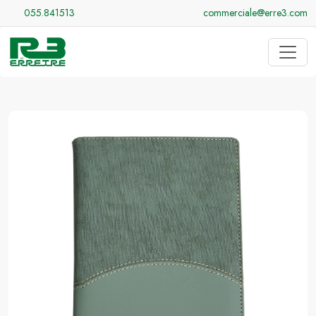
055.841513
commerciale@erre3.com