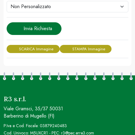
Invia Richiesta
SCARICA Immagine
STAMPA Immagine
R3 s.r.l.
Viale Gramsci, 35/37 50031
Barberino di Mugello (FI)
P.Iva e Cod. Fiscale: 03879240483
Cod. Univoco: M5UXCR1 - PEC: r3@pec.erre3.com