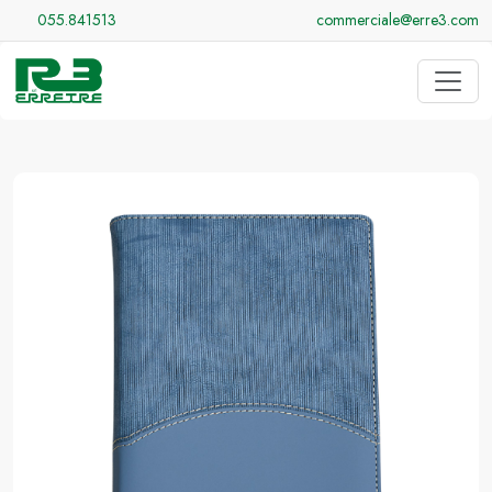
055.841513
commerciale@erre3.com