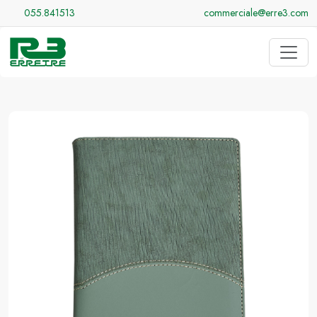
055.841513
commerciale@erre3.com