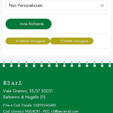
Invia Richiesta
SCARICA Immagine
STAMPA Immagine
R3 s.r.l.
Viale Gramsci, 35/37 50031
Barberino di Mugello (FI)
P.Iva e Cod. Fiscale: 03879240483
Cod. Univoco: M5UXCR1 - PEC: r3@pec.erre3.com