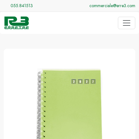
055.841513
commerciale@erre3.com