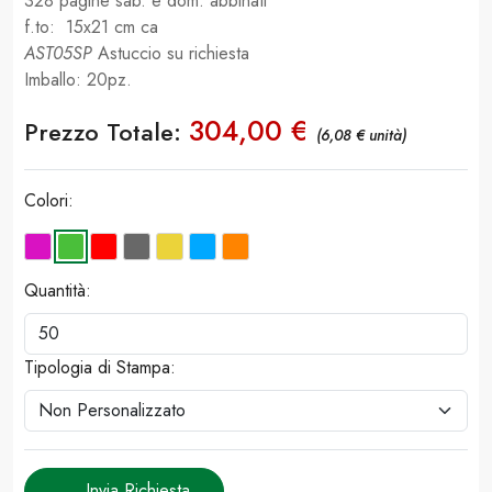
328 pagine sab. e dom. abbinati
f.to: 15x21 cm ca
AST05SP
Astuccio su richiesta
Imballo: 20pz.
304,00 €
Prezzo Totale:
(6,08 € unità)
Colori:
Quantità:
Tipologia di Stampa:
Invia Richiesta