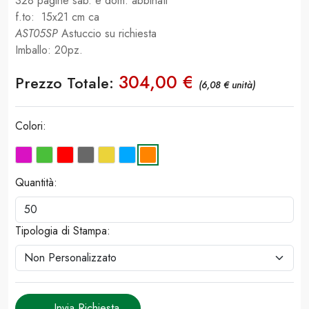
328 pagine sab. e dom. abbinati
f.to: 15x21 cm ca
AST05SP
Astuccio su richiesta
Imballo: 20pz.
304,00 €
Prezzo Totale:
(6,08 € unità)
Colori:
Quantità:
Tipologia di Stampa:
Invia Richiesta