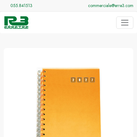
055.841513
commerciale@erre3.com