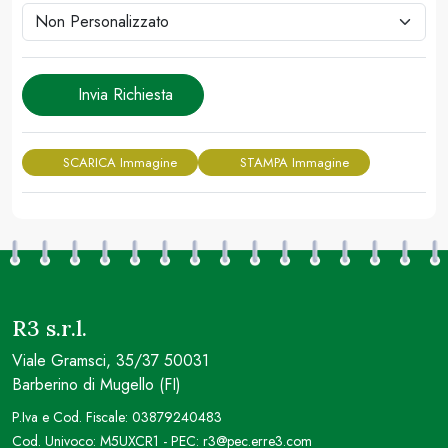
Invia Richiesta
SCARICA Immagine
STAMPA Immagine
R3 s.r.l.
Viale Gramsci, 35/37 50031
Barberino di Mugello (FI)
P.Iva e Cod. Fiscale: 03879240483
Cod. Univoco: M5UXCR1 - PEC: r3@pec.erre3.com