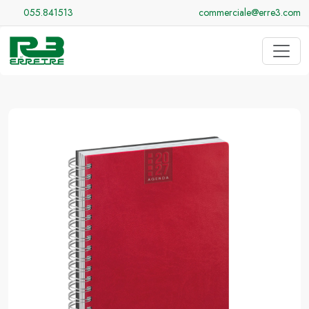
055.841513
commerciale@erre3.com