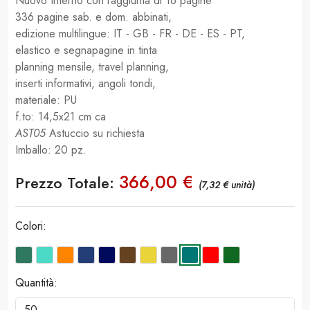
Nuovo Interno con l’aggiunta di 16 pagine
336 pagine sab. e dom. abbinati,
edizione multilingue: IT - GB - FR - DE - ES - PT,
elastico e segnapagine in tinta
planning mensile, travel planning,
inserti informativi, angoli tondi,
materiale: PU
f.to: 14,5x21 cm ca
AST05
Astuccio su richiesta
Imballo: 20 pz.
366,00 €
Prezzo Totale:
(7,32 € unità)
Colori:
Quantità: