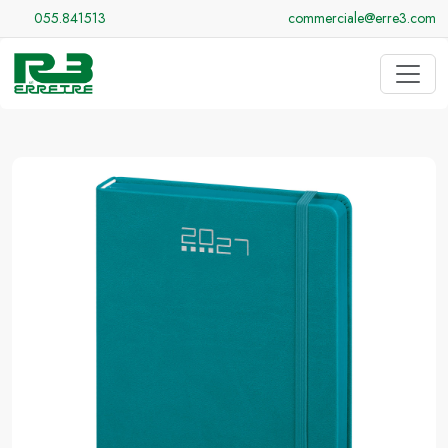
055.841513
commerciale@erre3.com