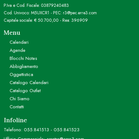
P.Iva e Cod. Fiscale: 03879240483
Cod. Univoco: M5UXCR1 - PEC: r3@pec.erre3.com
Capitale sociale: € 50.700,00 - Rea: 396909
Menu
Calendari
Agende
Blocchi Notes
Abbigliamento
Oggettistica
Catalogo Calendari
Catalogo Outlet
Chi Siamo
Contatti
Infoline
Telefono:
055.841513
-
055.841523
Ufficio Commerciale:
erretre@erre3.com