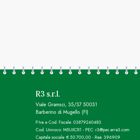
R3 s.r.l.
Viale Gramsci, 35/37 50031
Barberino di Mugello (FI)
P.Iva e Cod. Fiscale: 03879240483
Cod. Univoco: M5UXCR1 - PEC: r3@pec.erre3.com
Capitale sociale: € 50.700,00 - Rea: 396909