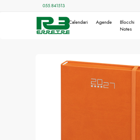
055.841513
Calendari
Agende
Blocchi
Notes