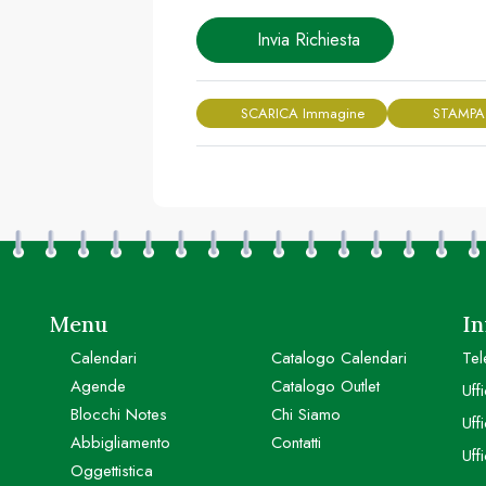
Invia Richiesta
SCARICA Immagine
STAMPA
Menu
In
Calendari
Catalogo Calendari
Tel
Agende
Catalogo Outlet
Uff
Blocchi Notes
Chi Siamo
Uff
Abbigliamento
Contatti
Uff
Oggettistica