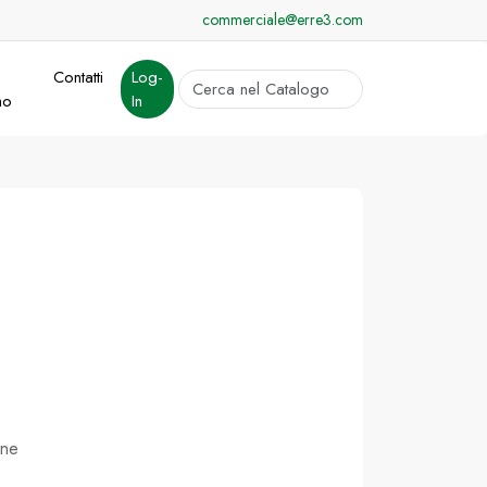
commerciale@erre3.com
Contatti
Log-
cerca
mo
In
Invia
ine