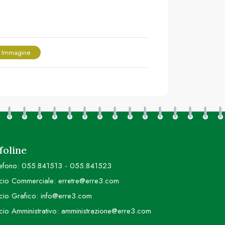
 Immagine
foline
efono:
055.841513
-
055.841523
icio Commerciale:
erretre@erre3.com
icio Grafico:
info@erre3.com
icio Amministrativo:
amministrazione@erre3.com