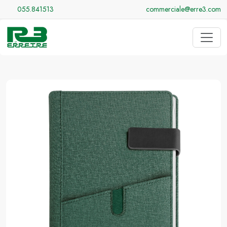
055.841513
commerciale@erre3.com