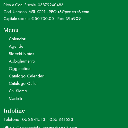
P.Iva e Cod. Fiscale: 03879240483
Cod. Univoco: M5UXCR1 - PEC: r3@pec.erre3.com
Capitale sociale: € 50.700,00 - Rea: 396909
Menu
Calendari
Agende
Blocchi Notes
Abbigliamento
Oggettistica
Catalogo Calendari
Catalogo Outlet
Chi Siamo
Contatti
Infoline
Telefono:
055.841513
-
055.841523
Ufficio Commerciale:
erretre@erre3.com