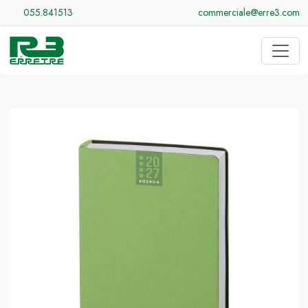
055.841513
commerciale@erre3.com