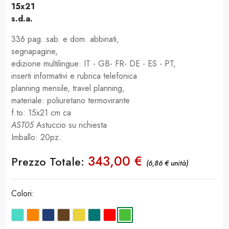
15x21
s.d.a.
336 pag. sab. e dom. abbinati,
segnapagine,
edizione multilingue: IT - GB- FR- DE - ES - PT,
inserti informativi e rubrica telefonica
planning mensile, travel planning,
materiale: poliuretano termovirante
f.to: 15x21 cm ca
AST05
Astuccio su richiesta
Imballo: 20pz.
343,00 €
Prezzo Totale:
(6,86 € unità)
Colori: