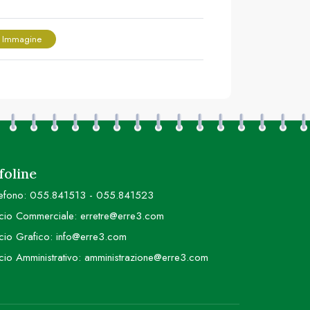
 Immagine
foline
efono:
055.841513
-
055.841523
icio Commerciale:
erretre@erre3.com
icio Grafico:
info@erre3.com
icio Amministrativo:
amministrazione@erre3.com