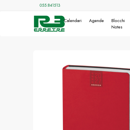
055.841513
Calendari
Agende
Blocchi
Notes