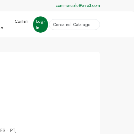
commerciale@erre3.com
Contatti
Log-
cerca
mo
In
Invia
 ES - PT,