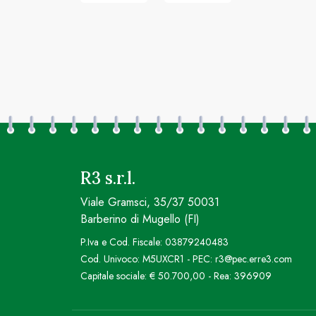
R3 s.r.l.
Viale Gramsci, 35/37 50031
Barberino di Mugello (FI)
P.Iva e Cod. Fiscale: 03879240483
Cod. Univoco: M5UXCR1 - PEC: r3@pec.erre3.com
Capitale sociale: € 50.700,00 - Rea: 396909