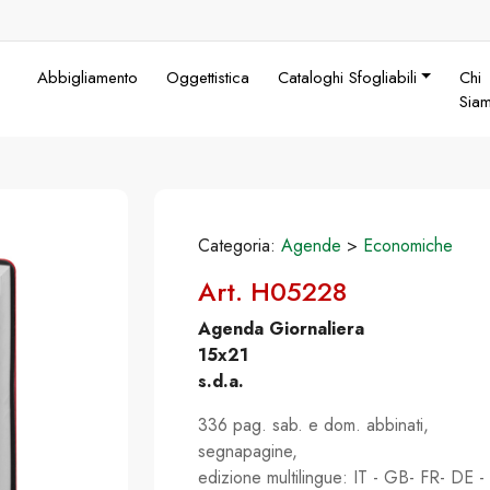
Abbigliamento
Oggettistica
Cataloghi Sfogliabili
Chi
Sia
Categoria:
Agende
>
Economiche
Art. H05228
Agenda Giornaliera
15x21
s.d.a.
336 pag. sab. e dom. abbinati,
segnapagine,
edizione multilingue: IT - GB- FR- DE -