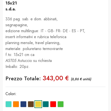
15x21
s.d.a.
336 pag. sab. e dom. abbinati,
segnapagine,
edizione multilingue: IT - GB- FR- DE - ES - PT,
inserti informativi e rubrica telefonica
planning mensile, travel planning,
materiale: poliuretano termovirante
f.to: 15x21 cm ca
AST05
Astuccio su richiesta
Imballo: 20pz.
343,00 €
Prezzo Totale:
(6,86 € unità)
Colori: