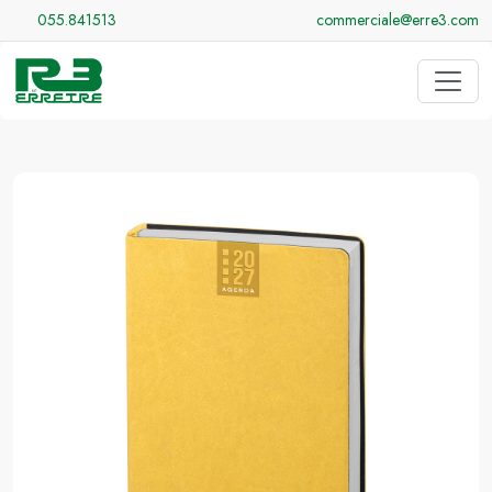
055.841513
commerciale@erre3.com