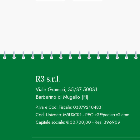
R3 s.r.l.
Viale Gramsci, 35/37 50031
Barberino di Mugello (FI)
P.Iva e Cod. Fiscale: 03879240483
Cod. Univoco: M5UXCR1 - PEC: r3@pec.erre3.com
Capitale sociale: € 50.700,00 - Rea: 396909