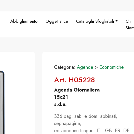
Abbigliamento
Oggettistica
Cataloghi Sfogliabili
Chi
Sia
Categoria:
Agende
>
Economiche
Art. H05228
Agenda Giornaliera
15x21
s.d.a.
336 pag. sab. e dom. abbinati,
segnapagine,
edizione multilingue: IT - GB- FR- DE -