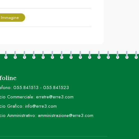
 Immagine
foline
efono:
055.841513
-
055.841523
icio Commerciale:
erretre@erre3.com
icio Grafico:
info@erre3.com
icio Amministrativo:
amministrazione@erre3.com