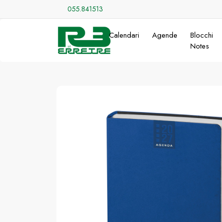
055.841513
Calendari
Agende
Blocchi
Notes