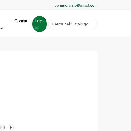
commerciale@erre3.com
Contatti
Log-
cerca
mo
In
Invia
 ES - PT,