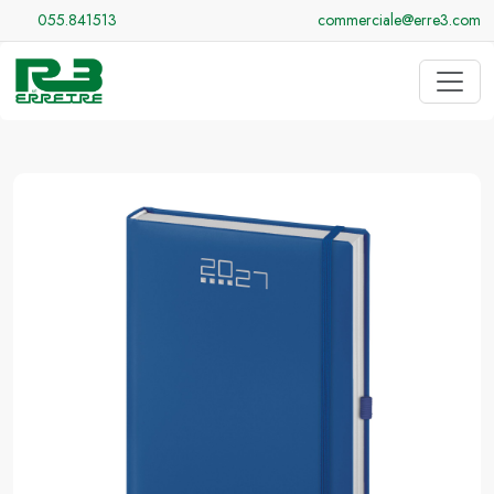
055.841513
commerciale@erre3.com