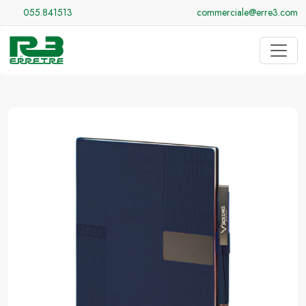
055.841513
commerciale@erre3.com