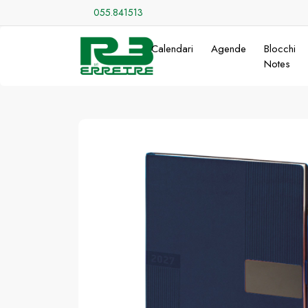
055.841513
Calendari
Agende
Blocchi
Notes