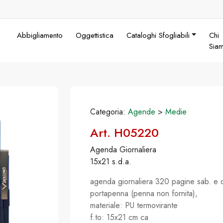
Abbigliamento
Oggettistica
Cataloghi Sfogliabili
Chi
Sia
Categoria:
Agende
>
Medie
Art. H05220
Agenda Giornaliera
15x21 s.d.a.
agenda giornaliera 320 pagine sab. e d
portapenna (penna non fornita),
materiale: PU termovirante
f.to: 15x21 cm ca