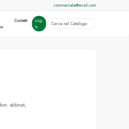
commerciale@erre3.com
Contatti
Log-
cerca
mo
In
Invia
om. abbinati,