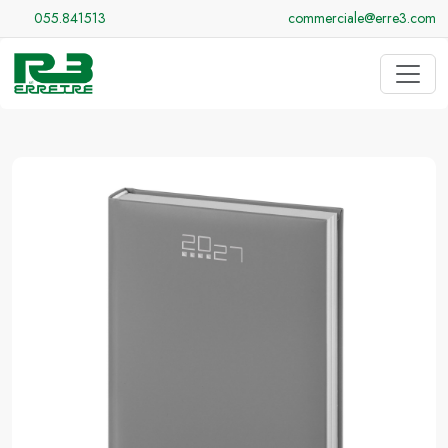
055.841513
commerciale@erre3.com