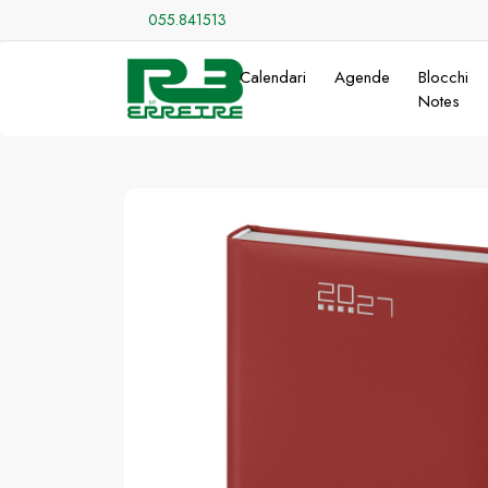
055.841513
Calendari
Agende
Blocchi
Notes