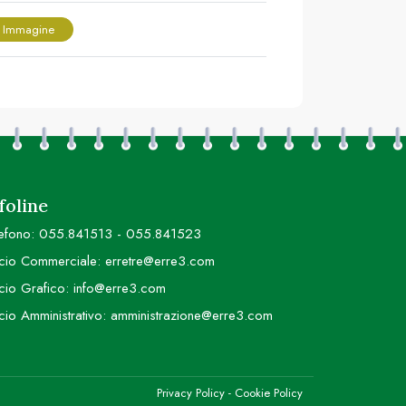
 Immagine
foline
efono:
055.841513
-
055.841523
icio Commerciale:
erretre@erre3.com
icio Grafico:
info@erre3.com
icio Amministrativo:
amministrazione@erre3.com
Privacy Policy
-
Cookie Policy