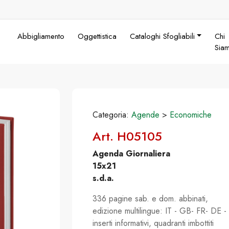
Abbigliamento
Oggettistica
Cataloghi Sfogliabili
Chi
Sia
Categoria:
Agende
>
Economiche
Art. H05105
Agenda Giornaliera
15x21
s.d.a.
336 pagine sab. e dom. abbinati,
edizione multilingue: IT - GB- FR- DE -
inserti informativi, quadranti imbottiti