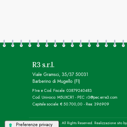
R3 s.r.l.
Viale Gramsci, 35/37 50031
Barberino di Mugello (FI)
P.Iva e Cod. Fiscale: 03879240483
Cod. Univoco: M5UXCR1 - PEC: r3@pec.erre3.com
Capitale sociale: € 50.700,00 - Rea: 396909
© 2026 R3 S.R.L. All Rights Reserved. Realizzazione sito b