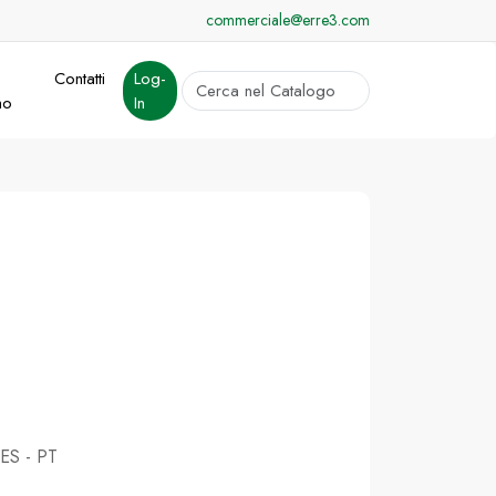
commerciale@erre3.com
Contatti
Log-
cerca
mo
In
Invia
 ES - PT