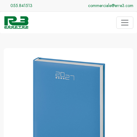
055.841513
commerciale@erre3.com