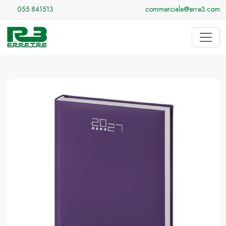
055.841513
commerciale@erre3.com