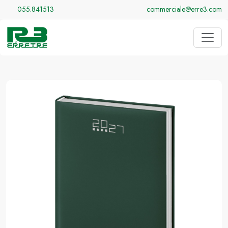
055.841513
commerciale@erre3.com