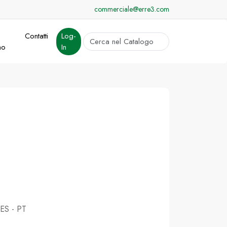
commerciale@erre3.com
Contatti
Log-
cerca
mo
In
Invia
 ES - PT