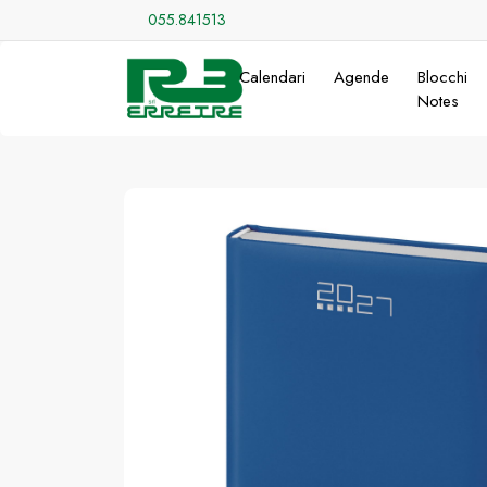
055.841513
Calendari
Agende
Blocchi
Notes