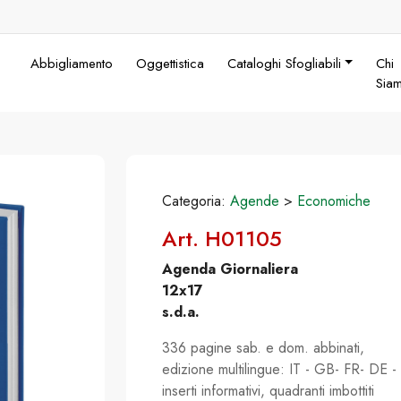
Abbigliamento
Oggettistica
Cataloghi Sfogliabili
Chi
Sia
Categoria:
Agende
>
Economiche
Art. H01105
Agenda Giornaliera
12x17
s.d.a.
336 pagine sab. e dom. abbinati,
edizione multilingue: IT - GB- FR- DE -
inserti informativi, quadranti imbottiti