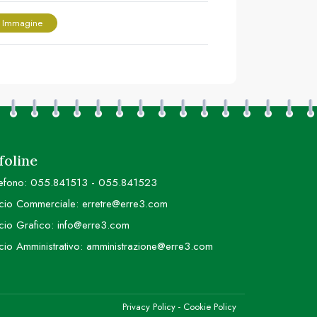
 Immagine
foline
efono:
055.841513
-
055.841523
icio Commerciale:
erretre@erre3.com
icio Grafico:
info@erre3.com
icio Amministrativo:
amministrazione@erre3.com
Privacy Policy
-
Cookie Policy