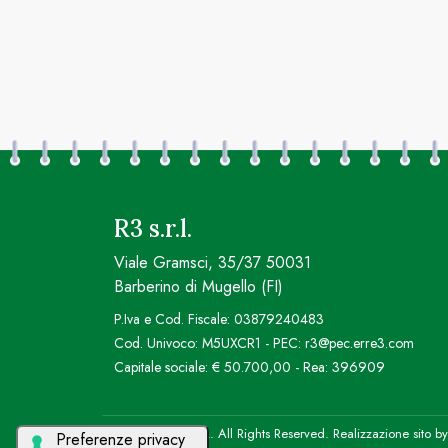
R3 s.r.l.
Viale Gramsci, 35/37 50031
Barberino di Mugello (FI)
P.Iva e Cod. Fiscale: 03879240483
Cod. Univoco: M5UXCR1 - PEC: r3@pec.erre3.com
Capitale sociale: € 50.700,00 - Rea: 396909
© 2026 R3 S.R.L. All Rights Reserved. Realizzazione sito b