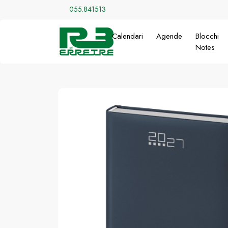
055.841513
Calendari
Agende
Blocchi
Notes