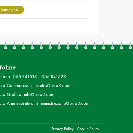
 Immagine
foline
efono:
055.841513
-
055.841523
icio Commerciale:
erretre@erre3.com
icio Grafico:
info@erre3.com
icio Amministrativo:
amministrazione@erre3.com
Privacy Policy
-
Cookie Policy