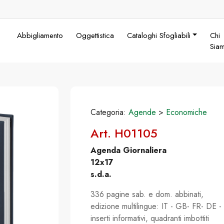
Abbigliamento
Oggettistica
Cataloghi Sfogliabili
Chi
Sia
Categoria:
Agende
>
Economiche
Art. H01105
Agenda Giornaliera
12x17
s.d.a.
336 pagine sab. e dom. abbinati,
edizione multilingue: IT - GB- FR- DE -
inserti informativi, quadranti imbottiti