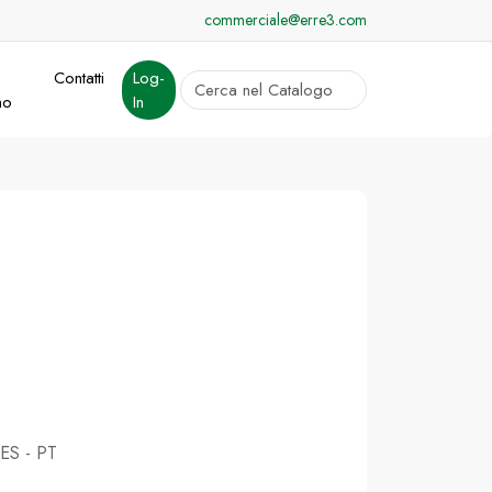
commerciale@erre3.com
Contatti
Log-
cerca
mo
In
Invia
 ES - PT