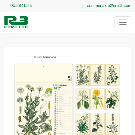
055.841513
commerciale@erre3.com