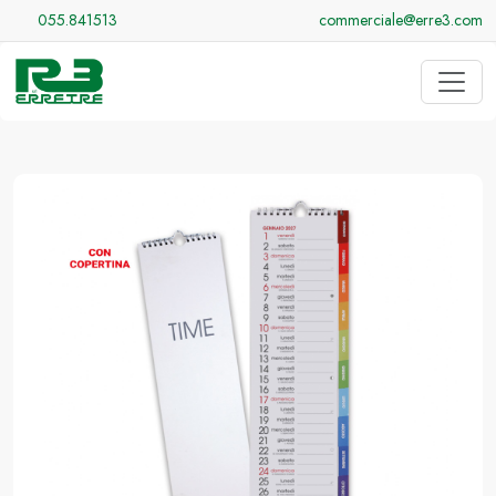
055.841513
commerciale@erre3.com