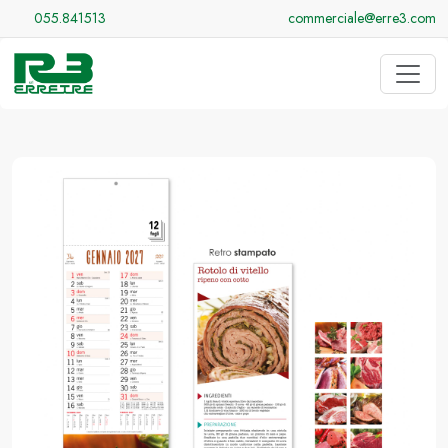
055.841513
commerciale@erre3.com