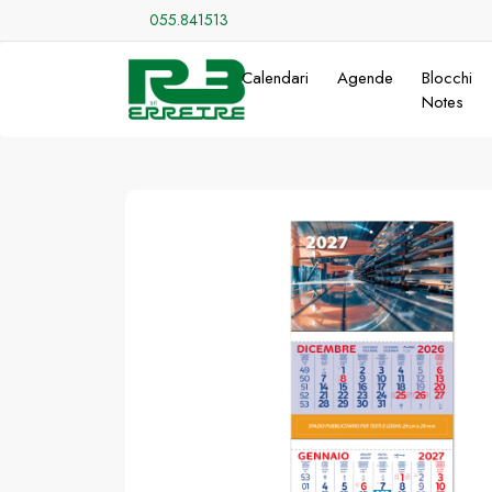
055.841513
Calendari
Agende
Blocchi
Notes