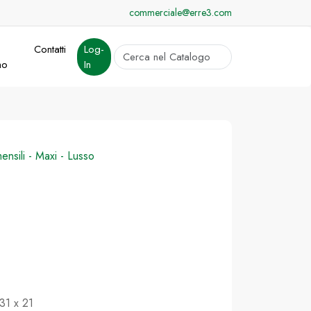
commerciale@erre3.com
Contatti
Log-
cerca
mo
In
Invia
mensili - Maxi - Lusso
 31 x 21