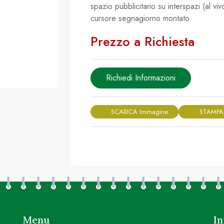
spazio pubblicitario su interspazi (al viv
cursore segnagiorno montato
Prezzo a Richiesta
Richiedi Informazioni
SCARICA Immagine
STAMPA
Menu
In