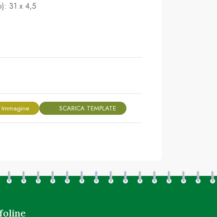
o): 31 x 4,5
 Immagine
SCARICA TEMPLATE
foline