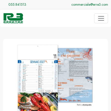
055.841513
commerciale@erre3.com