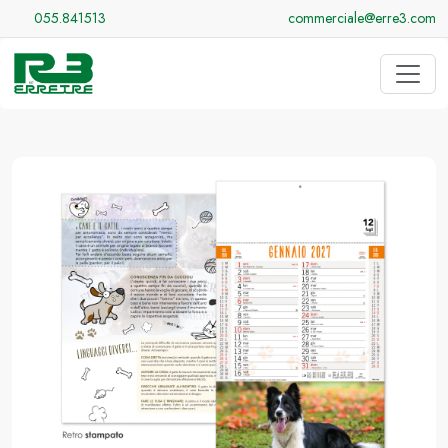
055.841513
commerciale@erre3.com