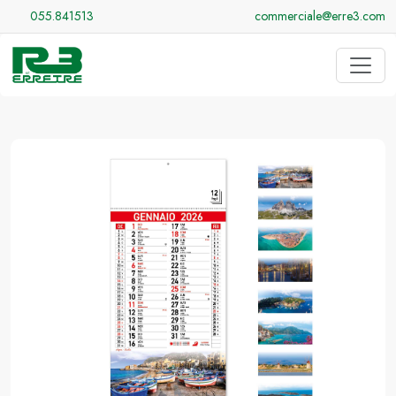
055.841513
commerciale@erre3.com