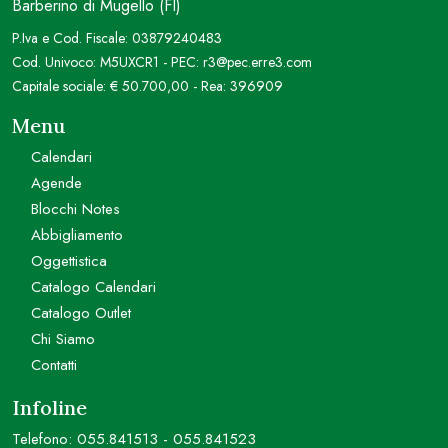
Barberino di Mugello (FI)
P.Iva e Cod. Fiscale: 03879240483
Cod. Univoco: M5UXCR1 - PEC: r3@pec.erre3.com
Capitale sociale: € 50.700,00 - Rea: 396909
Menu
Calendari
Agende
Blocchi Notes
Abbigliamento
Oggettistica
Catalogo Calendari
Catalogo Outlet
Chi Siamo
Contatti
Infoline
Telefono:
055.841513
-
055.841523