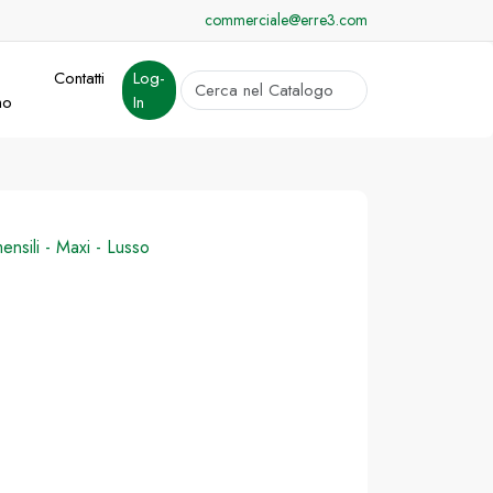
commerciale@erre3.com
Contatti
Log-
cerca
mo
In
Invia
mensili - Maxi - Lusso