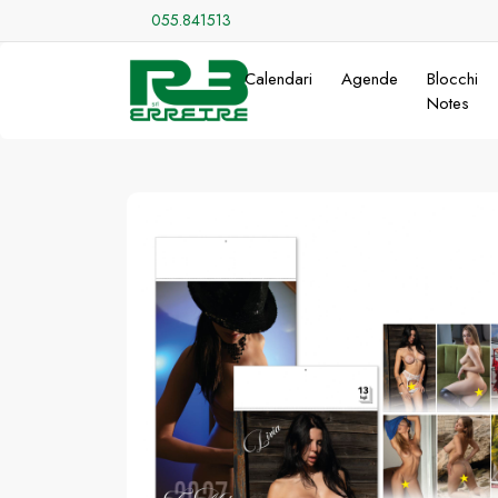
055.841513
Calendari
Agende
Blocchi
Notes