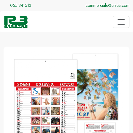
055.841513
commerciale@erre3.com