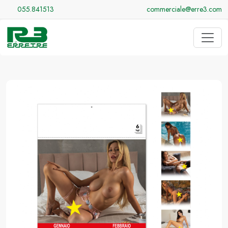
055.841513
commerciale@erre3.com